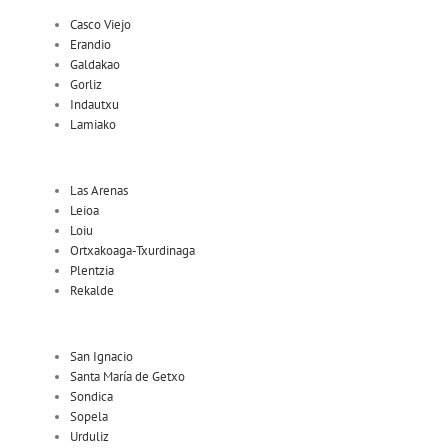
Casco Viejo
Erandio
Galdakao
Gorliz
Indautxu
Lamiako
Las Arenas
Leioa
Loiu
Ortxakoaga-Txurdinaga
Plentzia
Rekalde
San Ignacio
Santa María de Getxo
Sondica
Sopela
Urduliz