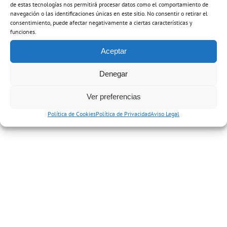
de estas tecnologías nos permitirá procesar datos como el comportamiento de
navegación o las identificaciones únicas en este sitio. No consentir o retirar el
Contacta por WhatsApp
Contacta por
consentimiento, puede afectar negativamente a ciertas características y
funciones.
WhatsApp
Aceptar
Llama al 688 850 747
Denegar
Ver preferencias
Fontanería urgente y desatascos Otxarkoaga y
Política de Cookies
Política de Privacidad
Aviso Legal
Txurdinaga