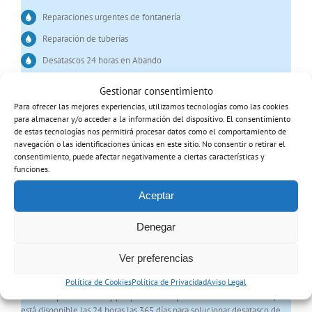
Reparaciones urgentes de fontanería
Reparación de tuberías
Desatascos 24 horas en Abando
Contención de escapes de agua
Gestionar consentimiento
Achiques de agua
Para ofrecer las mejores experiencias, utilizamos tecnologías como las cookies
para almacenar y/o acceder a la información del dispositivo. El consentimiento
Mantenimiento de instalaciones de fontanería
de estas tecnologías nos permitirá procesar datos como el comportamiento de
navegación o las identificaciones únicas en este sitio. No consentir o retirar el
consentimiento, puede afectar negativamente a ciertas características y
Desatascos 24 horas en San Ignacio, Bilbao
funciones.
Además de las clásicas reparaciones urgentes de fontanería y
Aceptar
desatascos menores, prestamos servicios de desatascos 24 horas para
hogares, y comunidades. Disponemos de un equipo de desatascos
combinado de aspiración y agua a presión para solucionar atascos y
Denegar
limpieza de tuberías en comunidades. Nuestros fontaneros, gracias a sus
equipos de desatascos, son capaces de solucionar atascos de la red de
Ver preferencias
saneamiento mediante agua a presión evitando la realización de obras.
Política de Cookies
Política de Privacidad
Aviso Legal
Nuestros profesionales y parque móvil especializado en desatascos,
está disponible las 24 horas las 365 días para solucionar desatasco de