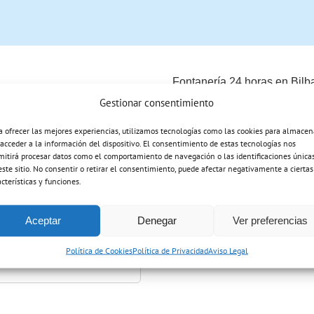
Fontanería 24 horas en Bilb
Gestionar consentimiento
ta por WhatsApp
a ofrecer las mejores experiencias, utilizamos tecnologías como las cookies para almacen
 acceder a la información del dispositivo. El consentimiento de estas tecnologías nos
mitirá procesar datos como el comportamiento de navegación o las identificaciones única
este sitio. No consentir o retirar el consentimiento, puede afectar negativamente a ciertas
acterísticas y funciones.
Aceptar
Denegar
Ver preferencias
Política de Cookies
Política de Privacidad
Aviso Legal
tal (requerido)