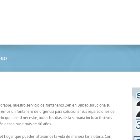
bao
aborable, nuestro servicio de fontaneros 24h en Bilbao soluciona su
remos un fontanero de urgencia para solucionar sus reparaciones de
rio que usted necesite, todos los días de la semana incluso festivos.
 año desde hace más de 40 años.
el hogar que pueden alterarnos la vida de manera tan notoria. Con