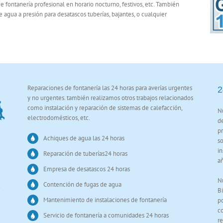
 fontanería profesional en horario nocturno, festivos, etc. También
agua a presión para desatascos tuberías, bajantes, o cualquier
Reparaciones de fontanería las 24 horas para averías urgentes
2
y no urgentes. también realizamos otros trabajos relacionados
como instalación y reparación de sistemas de calefacción,
Nu
electrodomésticos, etc.
d
pr
Achiques de agua las 24 horas
so
in
Reparación de tuberías24 horas
añ
Empresa de desatascos 24 horas
Nu
Contención de fugas de agua
Bi
Mantenimiento de instalaciones de fontanería
po
co
Servicio de fontanería a comunidades 24 horas
r