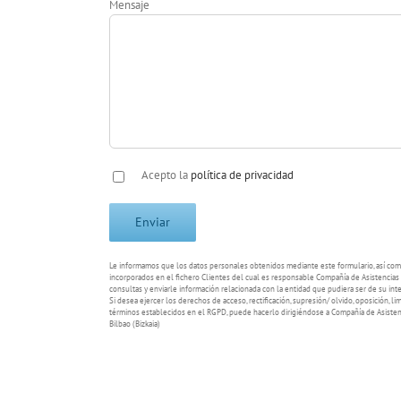
Mensaje
Acepto la
política de privacidad
Le informamos que los datos personales obtenidos mediante este formulario, así como
incorporados en el fichero Clientes del cual es responsable Compañía de Asistencias G
consultas y enviarle información relacionada con la entidad que pudiera ser de su inte
Si desea ejercer los derechos de acceso, rectificación, supresión/ olvido, oposición, li
términos establecidos en el RGPD, puede hacerlo dirigiéndose a Compañía de Asistenci
Bilbao (Bizkaia)