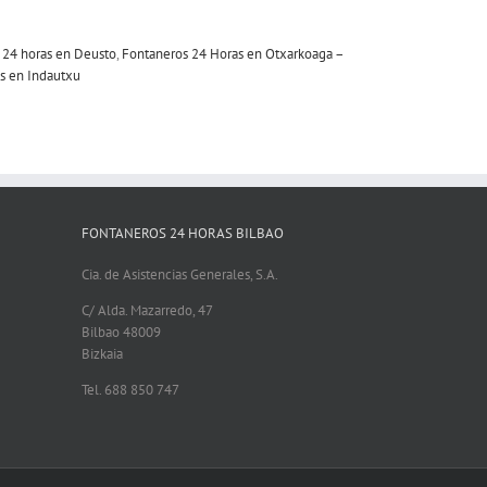
 24 horas en Deusto
,
Fontaneros 24 Horas en Otxarkoaga –
s en Indautxu
FONTANEROS 24 HORAS BILBAO
Cia. de Asistencias Generales, S.A.
C/ Alda. Mazarredo, 47
Bilbao 48009
Bizkaia
Tel. 688 850 747