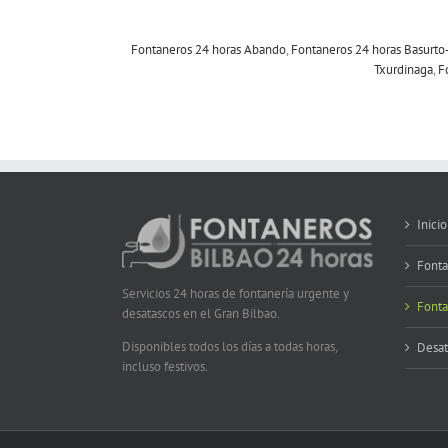
Fontaneros 24 horas Abando
,
Fontaneros 24 horas Basurto
Txurdinaga
,
F
Inicio
Fonta
Servicios 24 horas de fontanería urgente y
Fonta
desatascos en el Gran Bilbao.
Disponibles todos los días a todas horas,
Desat
incluso festivos.