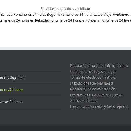
Servicios por distritos
en Bilbao
:
-Zorroza
,
Fontaneros 24 horas Begoña
,
Fontaneros 24 horas Casco Viejo
,
Fontaneros
ontaneros 24 horas en Rekalde
,
Fontaneros 24 horas en Uribarri
,
Fontaneros 24 hora
Reparaciones urgentes de fontanería
Contención de fugas de agua
Tomas de electrodomésticos
neros Urgentes
Instalaciones de fontanería
Reparaciones de calefacción
neros 24 horas
Desatasco de bajantes y arquetas
Achiques de agua
ascos 24 horas
Limpieza de tuberías y fosas sépticas