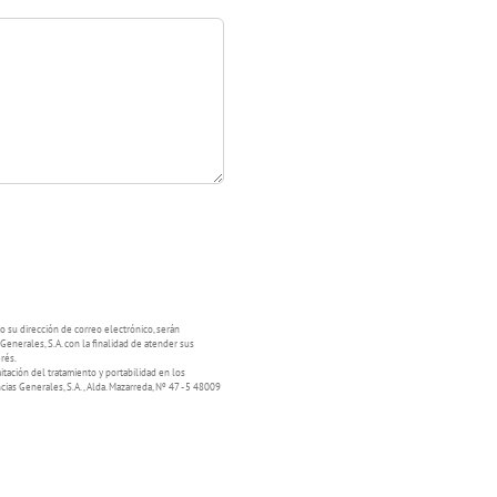
 su dirección de correo electrónico, serán
enerales, S.A. con la finalidad de atender sus
rés.
mitación del tratamiento y portabilidad en los
as Generales, S.A., Alda. Mazarreda, Nº 47 - 5 48009